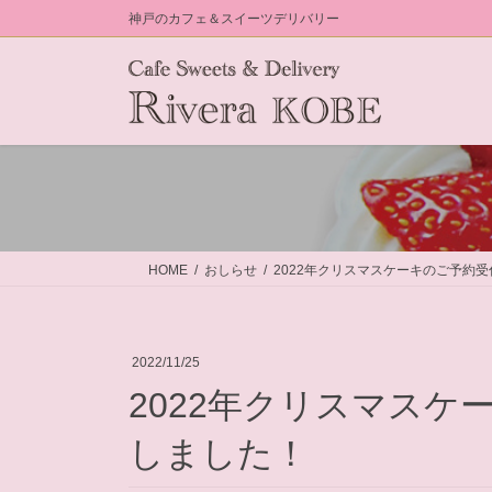
コ
ナ
神戸のカフェ＆スイーツデリバリー
ン
ビ
テ
ゲ
ン
ー
ツ
シ
に
ョ
移
ン
動
に
移
動
HOME
おしらせ
2022年クリスマスケーキのご予約
2022/11/25
2022年クリスマス
しました！