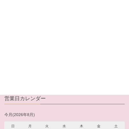
メールアドレス
パスワード
ログイン情報を記憶
パスワードをお忘れですか ?
新規ご入会はこちら
営業日カレンダー
今月(2026年8月)
日
月
火
水
木
金
土